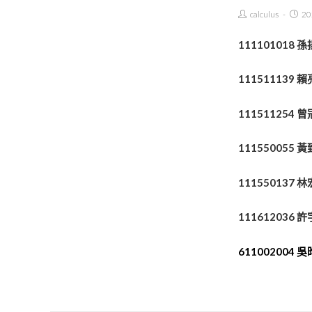
Post
Post
calculus
20
Author:
publis
111101018 
111511139
賴
111511254 
111550055 
111550137 
111612036 
611002004 