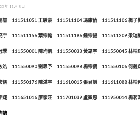
23 年 11 月 8 日
hed:
孫揚喆
111511051 王駿豪 111511104 馮康倫 111511106 
亮宇
111511156 葉宗翰 111511186 鍾宗揚 111511209 
曾冠學
111550001 陳均凱 111550033 黃銘宇 111550045 
黃致皓
111550090 劉思予 111550098 楊宗儒 111550106
林宏儒
111550176 陳湛宇
111610015 張君謙 111611088
許宇翔
111651016 廖家旺
111701039 盧微恩
111950014 楊茗
吳昀諺