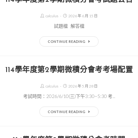
Post
Post
calculus
2026 年 6 月 15 日
Author:
published:
試題檔 解答檔
114
CONTINUE READING
學
年
度
114學年度第2學期微積分會考考場配置
第
2
Post
Post
calculus
2026 年 5 月 28 日
學
Author:
published:
考試時間：2026/6/10(三)下午3:30~5:30 考...
期
微
114
CONTINUE READING
積
學
分
年
會
度