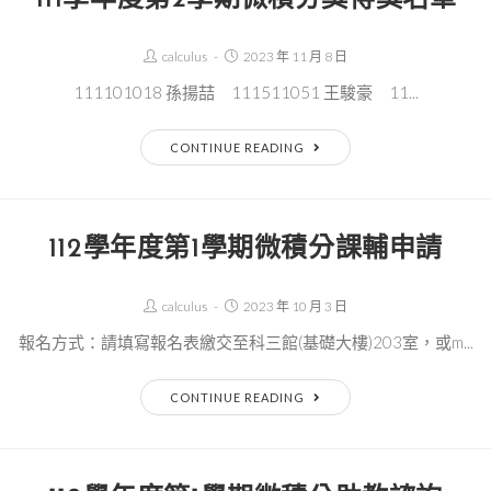
Post
Post
calculus
2023 年 11 月 8 日
Author:
published:
111101018 孫揚喆 111511051 王駿豪 11...
111
CONTINUE READING
學
年
度
112學年度第1學期微積分課輔申請
第
2
Post
Post
calculus
2023 年 10 月 3 日
學
Author:
published:
報名方式：請填寫報名表繳交至科三館(基礎大樓)203室，或m...
期
微
112
CONTINUE READING
積
學
分
年
獎
度