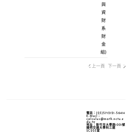
與
資
財
系
財
金
組)
上一頁
下一頁
電話：(03)5712121-56414
E-Mail：
calculus@math.nctu.e
du.tw
地址：新竹市大學路1001號
陽明交通大學科三館
SC203室