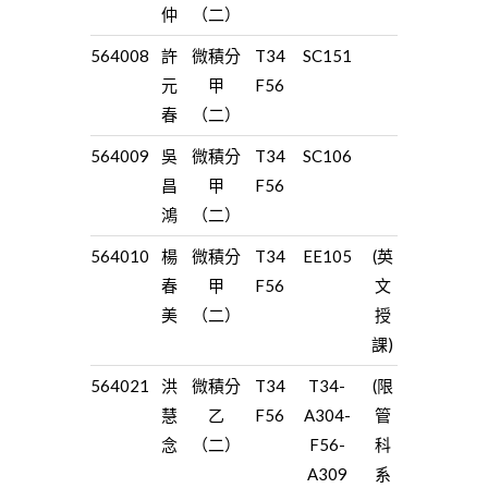
仲
（二）
564008
許
微積分
T34
SC151
元
甲
F56
春
（二）
564009
吳
微積分
T34
SC106
昌
甲
F56
鴻
（二）
564010
楊
微積分
T34
EE105
(英
春
甲
F56
文
美
（二）
授
課)
564021
洪
微積分
T34
T34-
(限
慧
乙
F56
A304-
管
念
（二）
F56-
科
A309
系