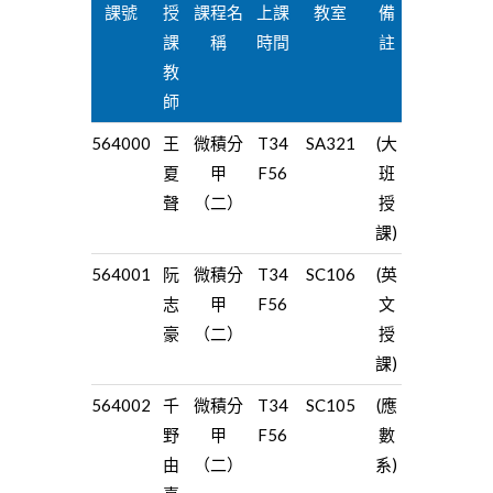
課號
授
課程名
上課
教室
備
課
稱
時間
註
教
師
564000
王
微積分
T34
SA321
(大
夏
甲
F56
班
聲
（二）
授
課)
564001
阮
微積分
T34
SC106
(英
志
甲
F56
文
豪
（二）
授
課)
564002
千
微積分
T34
SC105
(應
野
甲
F56
數
由
（二）
系)