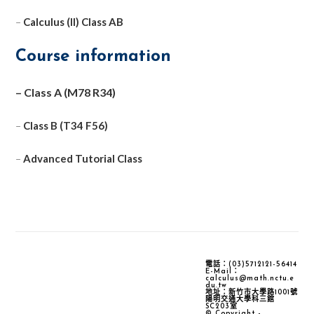
–
Calculus (II) Class AB
Course information
– Class A (M78 R34)
–
Class B (T34 F56)
–
Advanced Tutorial Class
電話：(03)5712121-56414
E-Mail：
calculus@math.nctu.e
du.tw
地址：新竹市大學路1001號
陽明交通大學科三館
SC203室
© Copyright -