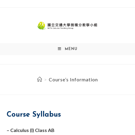
Skip
to
content
MENU
>
Course’s Information
Course Syllabus
– Calculus (I) Class AB