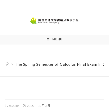
Skip
to
content
MENU
>
The Spring Semester of Calculus Final Exam in 20
Post
Post
calculus
2025 年 12 月 3 日