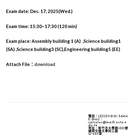
Author:
published:
Exam date: Dec. 17, 2025(Wed.)
Exam time: 15:30~17:30 (120 min)
Exam place: Assembly building 1 (A) ,Science building1
(SA) ,Science building3 (SC),Engineering building5 (EE)
Attach File：
download
電話：(03)5712121-56414
E-Mail：
calculus@math.nctu.e
du.tw
地址：新竹市大學路1001號
陽明交通大學科三館
SC203室